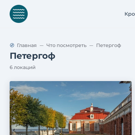
М
о
Кро
н
п
л
е
Главная
Что посмотреть
Петергоф
з
Петергоф
и
р
6 локаций