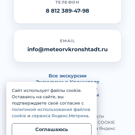
ТЕЛЕФОН
8 812 389-47-98
EMAIL
info@meteorvkronshtadt.ru
Все экскурсии
Экскурсии в Кронштадт
Экскурсии в Петергоф
Сайт использует файлы cookie.
Экскурсии в пригороды
Оставаясь на сайте, вы
Блог
подтверждаете своё согласие с
политикой использования файлов
cookie
и
сервиса Яндекс.Метрика
.
Политика конфиденциальности
Политика использования файлов COOKIE
Политика использования сервиса Яндекс
Соглашаюсь
Метрика